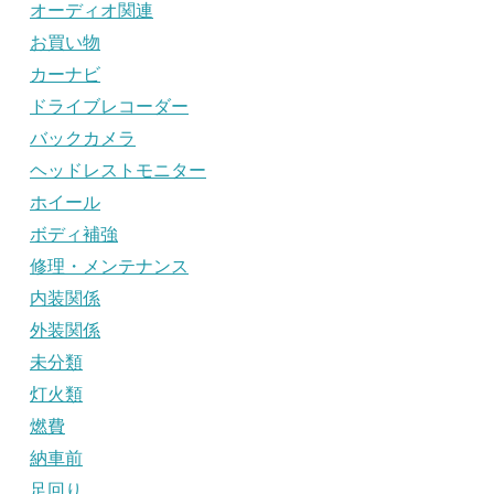
オーディオ関連
お買い物
カーナビ
ドライブレコーダー
バックカメラ
ヘッドレストモニター
ホイール
ボディ補強
修理・メンテナンス
内装関係
外装関係
未分類
灯火類
燃費
納車前
足回り