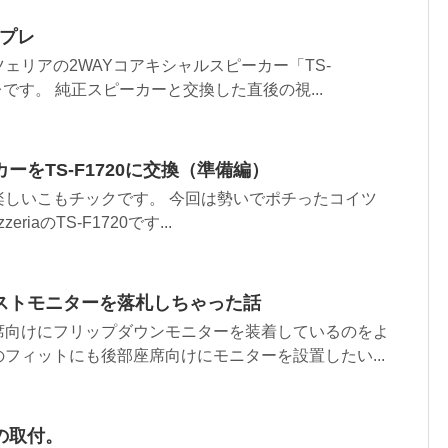
ンプレ
ェリアの2WAYコアキシャルスピーカー「TS-
レです。 純正スピーカーと交換した直後の視...
ーをTS-F1720に交換（準備編）
楽しいこもチックです。 今回は勢いでポチったコイツ
eriaのTS-F1720です...
ストモニターを落札しちゃった話
席向けにフリップダウンモニターを装着しているのをよ
フィットにも後部座席向けにモニターを設置したい...
の取付。