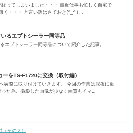
が経ってしまいました・・・ 最近仕事も忙しく自宅で
・・・ と言い訳はさておき(^_^;) ...
ているエプトシーラー同等品
いるエプトシーラー同等品について紹介した記事。
ーをTS-F1720に交換（取付編）
をドアへ実際に取り付けていきます。 今回の作業は深夜に近
った為、撮影した画像が少なく画質もイマ...
付（その２）