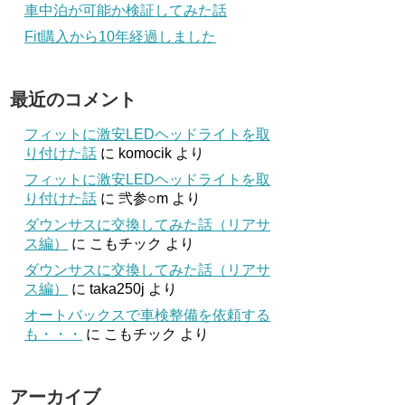
車中泊が可能か検証してみた話
Fit購入から10年経過しました
最近のコメント
フィットに激安LEDヘッドライトを取
り付けた話
に
komocik
より
フィットに激安LEDヘッドライトを取
り付けた話
に
弐参○m
より
ダウンサスに交換してみた話（リアサ
ス編）
に
こもチック
より
ダウンサスに交換してみた話（リアサ
ス編）
に
taka250j
より
オートバックスで車検整備を依頼する
も・・・
に
こもチック
より
アーカイブ