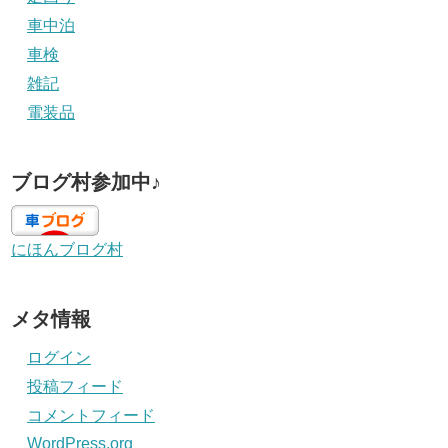
車中泊
車検
雑記
電装品
ブログ村参加中♪
にほんブログ村
メタ情報
ログイン
投稿フィード
コメントフィード
WordPress.org