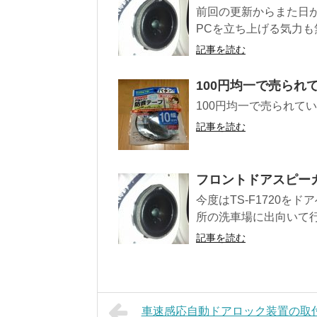
前回の更新からまた日
PCを立ち上げる気力も無く
記事を読む
100円均一で売られ
100円均一で売られて
記事を読む
フロントドアスピーカ
今度はTS-F1720
所の洗車場に出向いて行
記事を読む
車速感応自動ドアロック装置の取