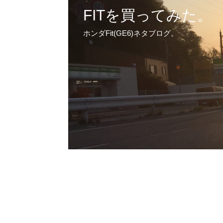
FITを買ってみた。
ホンダFit(GE6)ネタブログ。