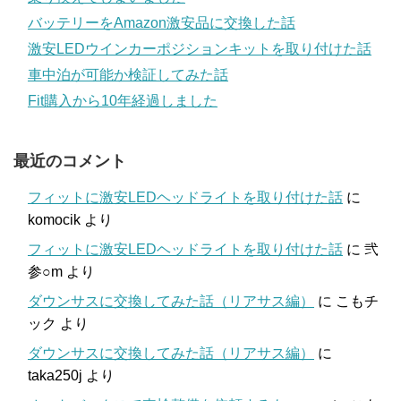
バッテリーをAmazon激安品に交換した話
激安LEDウインカーポジションキットを取り付けた話
車中泊が可能か検証してみた話
Fit購入から10年経過しました
最近のコメント
フィットに激安LEDヘッドライトを取り付けた話
に
komocik
より
フィットに激安LEDヘッドライトを取り付けた話
に
弐
参○m
より
ダウンサスに交換してみた話（リアサス編）
に
こもチ
ック
より
ダウンサスに交換してみた話（リアサス編）
に
taka250j
より