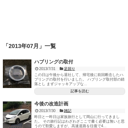
「
2013年07月
」
一覧
ハブリングの取付
2013/7/31
足回り
この日は午後から退社して、帰宅後に前回断念したハ
ブリングの取付を行いました。 ハブリング取付部の錆
落とし まずジャッキアップな...
記事を読む
今後の改造計画
2013/7/30
雑記
昨日と一昨日は家族旅行として岡山に行ってきまし
た。 その旅行記はわざわざここで書く必要は無いと思
うので割愛しますが、高速道路を往復で4...