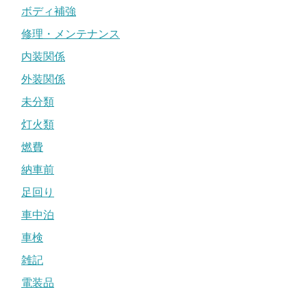
ボディ補強
修理・メンテナンス
内装関係
外装関係
未分類
灯火類
燃費
納車前
足回り
車中泊
車検
雑記
電装品