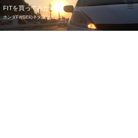
FITを買ってみた。
ホンダFit(GE6)ネタブログ。