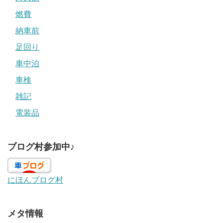
燃費
納車前
足回り
車中泊
車検
雑記
電装品
ブログ村参加中♪
にほんブログ村
メタ情報