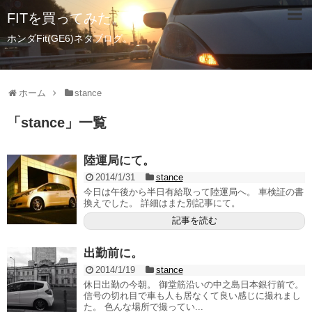
FITを買ってみた。
ホンダFit(GE6)ネタブログ。
ホーム
stance
「
stance
」
一覧
陸運局にて。
2014/1/31
stance
今日は午後から半日有給取って陸運局へ。 車検証の書
換えでした。 詳細はまた別記事にて。
記事を読む
出勤前に。
2014/1/19
stance
休日出勤の今朝。 御堂筋沿いの中之島日本銀行前で。
信号の切れ目で車も人も居なくて良い感じに撮れまし
た。 色んな場所で撮ってい...