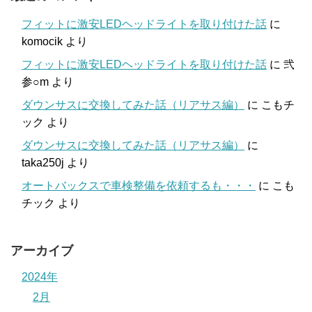
フィットに激安LEDヘッドライトを取り付けた話
に
komocik
より
フィットに激安LEDヘッドライトを取り付けた話
に
弐
参○m
より
ダウンサスに交換してみた話（リアサス編）
に
こもチ
ック
より
ダウンサスに交換してみた話（リアサス編）
に
taka250j
より
オートバックスで車検整備を依頼するも・・・
に
こも
チック
より
アーカイブ
2024年
2月