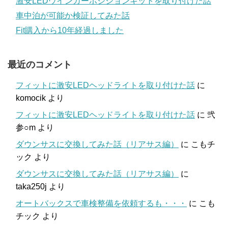
激安LEDウインカーポジションキットを取り付けた話
車中泊が可能か検証してみた話
Fit購入から10年経過しました
最近のコメント
フィットに激安LEDヘッドライトを取り付けた話
に
komocik
より
フィットに激安LEDヘッドライトを取り付けた話
に
弐
参○m
より
ダウンサスに交換してみた話（リアサス編）
に
こもチ
ック
より
ダウンサスに交換してみた話（リアサス編）
に
taka250j
より
オートバックスで車検整備を依頼するも・・・
に
こも
チック
より