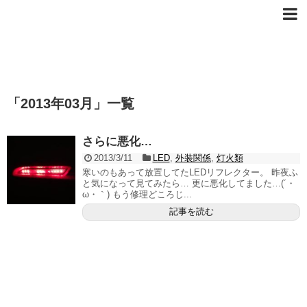
FITを買ってみた。
ホンダFit(GE6)ネタブログ。
「
2013年03月
」
一覧
さらに悪化…
2013/3/11
LED
,
外装関係
,
灯火類
寒いのもあって放置してたLEDリフレクター。 昨夜ふ
と気になって見てみたら… 更に悪化してました…(´・
ω・｀) もう修理どころじ...
記事を読む