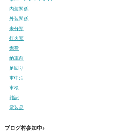
内装関係
外装関係
未分類
灯火類
燃費
納車前
足回り
車中泊
車検
雑記
電装品
ブログ村参加中♪