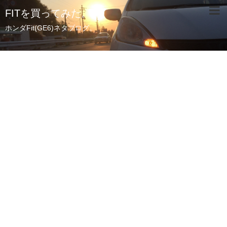
FITを買ってみた。
ホンダFit(GE6)ネタブログ。