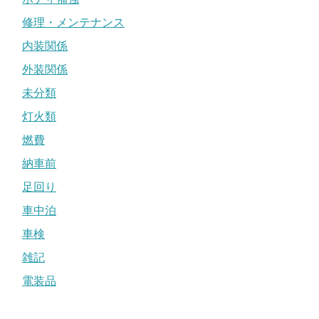
修理・メンテナンス
内装関係
外装関係
未分類
灯火類
燃費
納車前
足回り
車中泊
車検
雑記
電装品