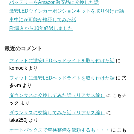
バッテリーをAmazon激安品に交換した話
激安LEDウインカーポジションキットを取り付けた話
車中泊が可能か検証してみた話
Fit購入から10年経過しました
最近のコメント
フィットに激安LEDヘッドライトを取り付けた話
に
komocik
より
フィットに激安LEDヘッドライトを取り付けた話
に
弐
参○m
より
ダウンサスに交換してみた話（リアサス編）
に
こもチ
ック
より
ダウンサスに交換してみた話（リアサス編）
に
taka250j
より
オートバックスで車検整備を依頼するも・・・
に
こも