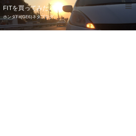
FITを買ってみた。
ホンダFit(GE6)ネタブログ。