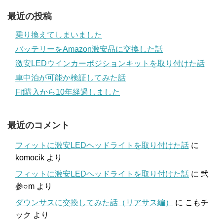
最近の投稿
乗り換えてしまいました
バッテリーをAmazon激安品に交換した話
激安LEDウインカーポジションキットを取り付けた話
車中泊が可能か検証してみた話
Fit購入から10年経過しました
最近のコメント
フィットに激安LEDヘッドライトを取り付けた話
に
komocik
より
フィットに激安LEDヘッドライトを取り付けた話
に
弐
参○m
より
ダウンサスに交換してみた話（リアサス編）
に
こもチ
ック
より