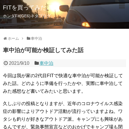
FITを買ってみた。
ホンダFit(GE6)ネタブログ。
ホーム
車中泊
車中泊が可能か検証してみた話
2021/9/10
車中泊
今回は我が家の2代目FITで快適な車中泊が可能か検証して
みた話。どのように準備を行ったかや、実際に車中泊して
みた感想など書いてみたいと思います。
久しぶりの投稿となりますが、近年のコロナウイルス感染
症の影響によりアウトドア活動が流行っていますよね。ワ
タシも釣りが好きなアウトドア派。キャンプにも興味があ
るんですが、緊急事態宣言などのおかげでキャンプ場も閉