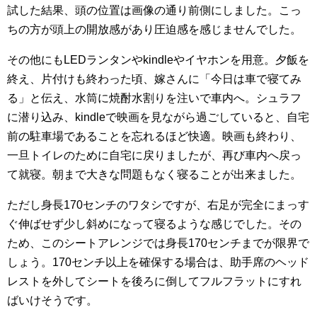
試した結果、頭の位置は画像の通り前側にしました。こっ
ちの方が頭上の開放感があり圧迫感を感じませんでした。
その他にもLEDランタンやkindleやイヤホンを用意。夕飯を
終え、片付けも終わった頃、嫁さんに「今日は車で寝てみ
る」と伝え、水筒に焼酎水割りを注いで車内へ。シュラフ
に潜り込み、kindleで映画を見ながら過ごしていると、自宅
前の駐車場であることを忘れるほど快適。映画も終わり、
一旦トイレのために自宅に戻りましたが、再び車内へ戻っ
て就寝。朝まで大きな問題もなく寝ることが出来ました。
ただし身長170センチのワタシですが、右足が完全にまっす
ぐ伸ばせず少し斜めになって寝るような感じでした。その
ため、このシートアレンジでは身長170センチまでが限界で
しょう。170センチ以上を確保する場合は、助手席のヘッド
レストを外してシートを後ろに倒してフルフラットにすれ
ばいけそうです。