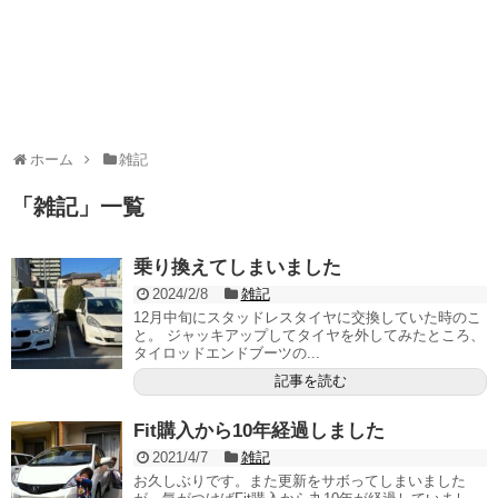
ホーム
雑記
「
雑記
」
一覧
乗り換えてしまいました
2024/2/8
雑記
12月中旬にスタッドレスタイヤに交換していた時のこ
と。 ジャッキアップしてタイヤを外してみたところ、
タイロッドエンドブーツの...
記事を読む
Fit購入から10年経過しました
2021/4/7
雑記
お久しぶりです。また更新をサボってしまいました