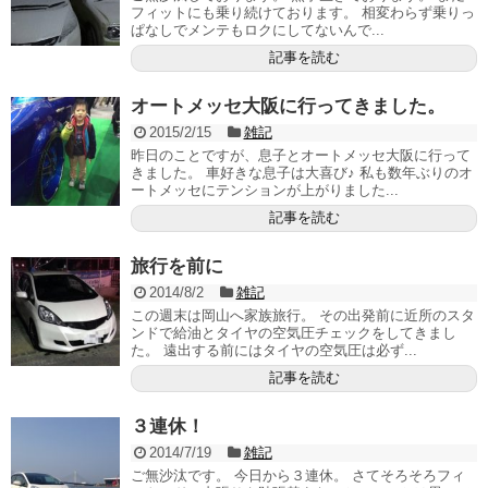
フィットにも乗り続けております。 相変わらず乗りっ
ぱなしでメンテもロクにしてないんで...
記事を読む
オートメッセ大阪に行ってきました。
2015/2/15
雑記
昨日のことですが、息子とオートメッセ大阪に行って
きました。 車好きな息子は大喜び♪ 私も数年ぶりのオ
ートメッセにテンションが上がりました...
記事を読む
旅行を前に
2014/8/2
雑記
この週末は岡山へ家族旅行。 その出発前に近所のスタ
ンドで給油とタイヤの空気圧チェックをしてきまし
た。 遠出する前にはタイヤの空気圧は必ず...
記事を読む
３連休！
2014/7/19
雑記
ご無沙汰です。 今日から３連休。 さてそろそろフィ