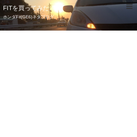
FITを買ってみた。
ホンダFit(GE6)ネタブログ。