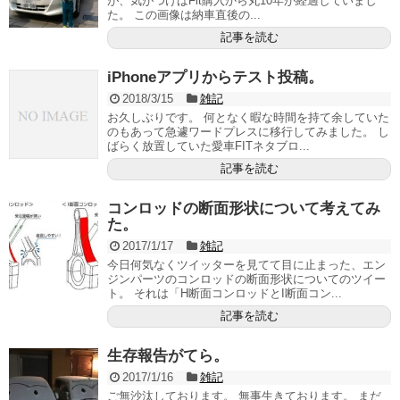
が、気がつけばFit購入から丸10年が経過していまし
た。 この画像は納車直後の...
記事を読む
iPhoneアプリからテスト投稿。
2018/3/15
雑記
お久しぶりです。 何となく暇な時間を持て余していた
のもあって急遽ワードプレスに移行してみました。 し
ばらく放置していた愛車FITネタブロ...
記事を読む
コンロッドの断面形状について考えてみ
た。
2017/1/17
雑記
今日何気なくツイッターを見てて目に止まった、エン
ジンパーツのコンロッドの断面形状についてのツイー
ト。 それは「H断面コンロッドとI断面コン...
記事を読む
生存報告がてら。
2017/1/16
雑記
ご無沙汰しております。 無事生きております。 まだ