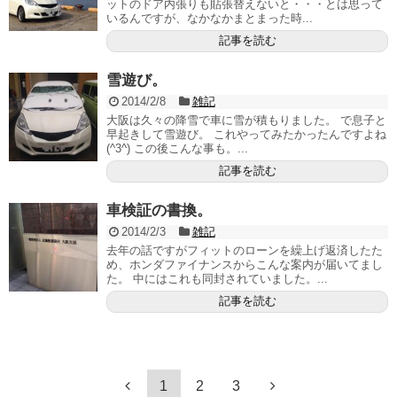
ットのドア内張りも貼張替えないと・・・とは思って
いるんですが、なかなかまとまった時...
記事を読む
雪遊び。
2014/2/8
雑記
大阪は久々の降雪で車に雪が積もりました。 で息子と
早起きして雪遊び。 これやってみたかったんですよね
(^3^) この後こんな事も。...
記事を読む
車検証の書換。
2014/2/3
雑記
去年の話ですがフィットのローンを繰上げ返済したた
め、ホンダファイナンスからこんな案内が届いてまし
た。 中にはこれも同封されていました。...
記事を読む
1
2
3