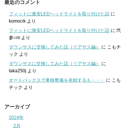
最近のコメント
フィットに激安LEDヘッドライトを取り付けた話
に
komocik
より
フィットに激安LEDヘッドライトを取り付けた話
に
弐
参○m
より
ダウンサスに交換してみた話（リアサス編）
に
こもチ
ック
より
ダウンサスに交換してみた話（リアサス編）
に
taka250j
より
オートバックスで車検整備を依頼するも・・・
に
こも
チック
より
アーカイブ
2024年
2月