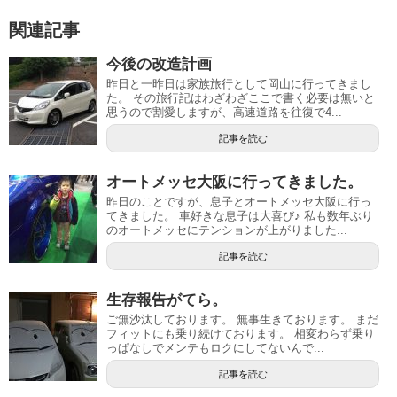
関連記事
今後の改造計画
昨日と一昨日は家族旅行として岡山に行ってきまし
た。 その旅行記はわざわざここで書く必要は無いと
思うので割愛しますが、高速道路を往復で4...
記事を読む
オートメッセ大阪に行ってきました。
昨日のことですが、息子とオートメッセ大阪に行っ
てきました。 車好きな息子は大喜び♪ 私も数年ぶり
のオートメッセにテンションが上がりました...
記事を読む
生存報告がてら。
ご無沙汰しております。 無事生きております。 まだ
フィットにも乗り続けております。 相変わらず乗り
っぱなしでメンテもロクにしてないんで...
記事を読む