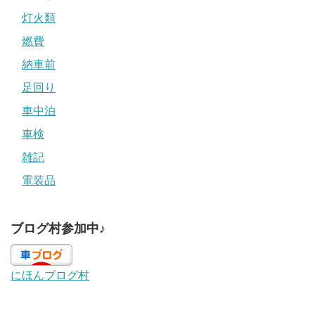
灯火類
燃費
納車前
足回り
車中泊
車検
雑記
電装品
ブログ村参加中♪
にほんブログ村