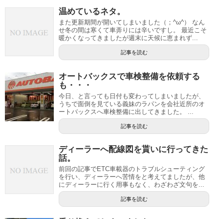
温めているネタ。
また更新期間が開いてしまいました（；^ω^） なん
せ冬の間は寒くて車弄りには辛いですし。 最近こそ
暖かくなってきましたが週末に天候に恵まれず...
記事を読む
オートバックスで車検整備を依頼する
も・・・
今日、と言っても日付も変わってしまいましたが、
うちで面倒を見ている義妹のラパンを会社近所のオ
ートバックスへ車検整備に出してきました。 ...
記事を読む
ディーラーへ配線図を貰いに行ってきた
話。
前回の記事でETC車載器のトラブルシューティング
を行い、ディーラーへ苦情をと考えてましたが、他
にディーラーに行く用事もなく、わざわざ文句を...
記事を読む