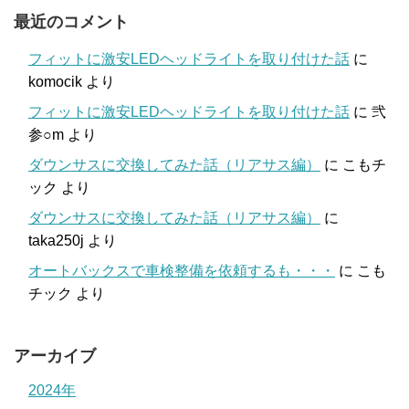
最近のコメント
フィットに激安LEDヘッドライトを取り付けた話
に
komocik
より
フィットに激安LEDヘッドライトを取り付けた話
に
弐
参○m
より
ダウンサスに交換してみた話（リアサス編）
に
こもチ
ック
より
ダウンサスに交換してみた話（リアサス編）
に
taka250j
より
オートバックスで車検整備を依頼するも・・・
に
こも
チック
より
アーカイブ
2024年