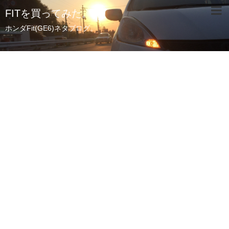
FITを買ってみた。
ホンダFit(GE6)ネタブログ。