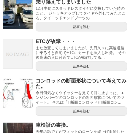
乗り換えてしまいました
12月中旬にスタッドレスタイヤに交換していた時の
こと。 ジャッキアップしてタイヤを外してみたとこ
ろ、タイロッドエンドブーツの...
記事を読む
ETCが故障・・・
また放置してしまいましたが、先日久々に高速道路
に乗ろうと自宅でETCにカードを挿入し出発。 その
後高速の入口付近でETCが動作してる...
記事を読む
コンロッドの断面形状について考えてみ
た。
今日何気なくツイッターを見てて目に止まった、エ
ンジンパーツのコンロッドの断面形状についてのツ
イート。 それは「H断面コンロッドとI断面コン...
記事を読む
車検証の書換。
去年の話ですがフィットのローンを繰上げ返済した