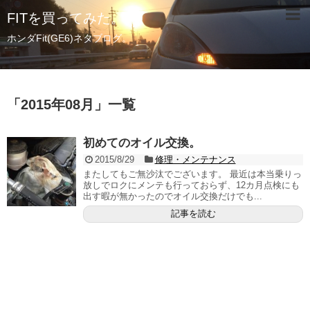
FITを買ってみた。
ホンダFit(GE6)ネタブログ。
「
2015年08月
」
一覧
初めてのオイル交換。
2015/8/29
修理・メンテナンス
またしてもご無沙汰でございます。 最近は本当乗りっ
放しでロクにメンテも行っておらず、12カ月点検にも
出す暇が無かったのでオイル交換だけでも...
記事を読む