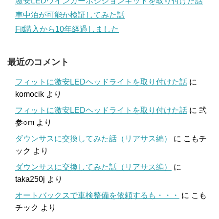
激安LEDウインカーポジションキットを取り付けた話
車中泊が可能か検証してみた話
Fit購入から10年経過しました
最近のコメント
フィットに激安LEDヘッドライトを取り付けた話
に
komocik
より
フィットに激安LEDヘッドライトを取り付けた話
に
弐
参○m
より
ダウンサスに交換してみた話（リアサス編）
に
こもチ
ック
より
ダウンサスに交換してみた話（リアサス編）
に
taka250j
より
オートバックスで車検整備を依頼するも・・・
に
こも
チック
より