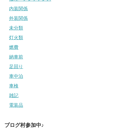
内装関係
外装関係
未分類
灯火類
燃費
納車前
足回り
車中泊
車検
雑記
電装品
ブログ村参加中♪