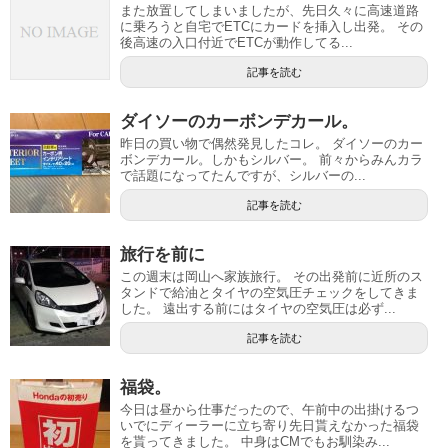
また放置してしまいましたが、先日久々に高速道路
に乗ろうと自宅でETCにカードを挿入し出発。 その
後高速の入口付近でETCが動作してる...
記事を読む
ダイソーのカーボンデカール。
昨日の買い物で偶然発見したコレ。 ダイソーのカー
ボンデカール。しかもシルバー。 前々からみんカラ
で話題になってたんですが、シルバーの...
記事を読む
旅行を前に
この週末は岡山へ家族旅行。 その出発前に近所のス
タンドで給油とタイヤの空気圧チェックをしてきま
した。 遠出する前にはタイヤの空気圧は必ず...
記事を読む
福袋。
今日は昼から仕事だったので、午前中の出掛けるつ
いでにディーラーに立ち寄り先日貰えなかった福袋
を貰ってきました。 中身はCMでもお馴染み...