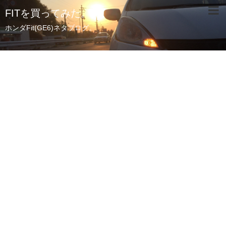
FITを買ってみた。
ホンダFit(GE6)ネタブログ。