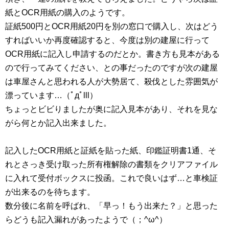
紙とOCR用紙の購入のようです。
証紙500円とOCR用紙20円を別の窓口で購入し、次はどう
すればいいか再度確認すると、今度は別の建屋に行って
OCR用紙に記入し申請するのだとか。書き方も見本がある
ので行ってみてください、との事だったのですが次の建屋
は車屋さんと思われる人が大勢居て、殺伐とした雰囲気が
漂っています…（ﾟдﾟlll）
ちょっとビビりましたが奥に記入見本があり、それを見な
がら何とか記入出来ました。
記入したOCR用紙と証紙を貼った紙、印鑑証明書1通、そ
れとさっき受け取った所有権解除の書類をクリアファイル
に入れて受付ボックスに投函。これで良いはず…と車検証
が出来るのを待ちます。
数分後に名前を呼ばれ、「早っ！もう出来た？」と思った
らどうも記入漏れがあったようで（；^ω^）