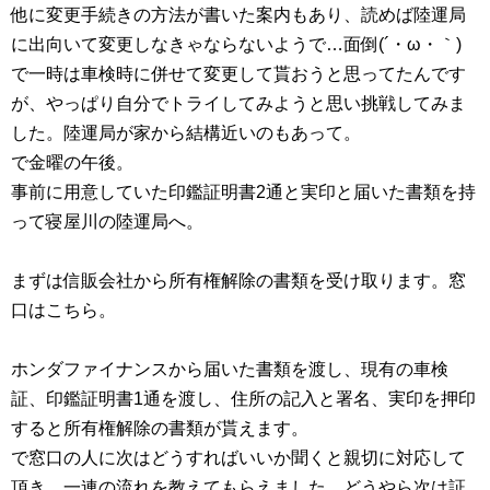
他に変更手続きの方法が書いた案内もあり、読めば陸運局
に出向いて変更しなきゃならないようで…面倒(´・ω・｀)
で一時は車検時に併せて変更して貰おうと思ってたんです
が、やっぱり自分でトライしてみようと思い挑戦してみま
した。陸運局が家から結構近いのもあって。
で金曜の午後。
事前に用意していた印鑑証明書2通と実印と届いた書類を持
って寝屋川の陸運局へ。
まずは信販会社から所有権解除の書類を受け取ります。窓
口はこちら。
ホンダファイナンスから届いた書類を渡し、現有の車検
証、印鑑証明書1通を渡し、住所の記入と署名、実印を押印
すると所有権解除の書類が貰えます。
で窓口の人に次はどうすればいいか聞くと親切に対応して
頂き、一連の流れを教えてもらえました。どうやら次は証