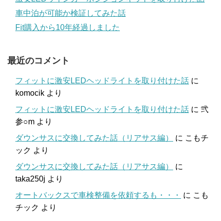
車中泊が可能か検証してみた話
Fit購入から10年経過しました
最近のコメント
フィットに激安LEDヘッドライトを取り付けた話
に
komocik
より
フィットに激安LEDヘッドライトを取り付けた話
に
弐
参○m
より
ダウンサスに交換してみた話（リアサス編）
に
こもチ
ック
より
ダウンサスに交換してみた話（リアサス編）
に
taka250j
より
オートバックスで車検整備を依頼するも・・・
に
こも
チック
より