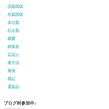
内装関係
外装関係
未分類
灯火類
燃費
納車前
足回り
車中泊
車検
雑記
電装品
ブログ村参加中♪