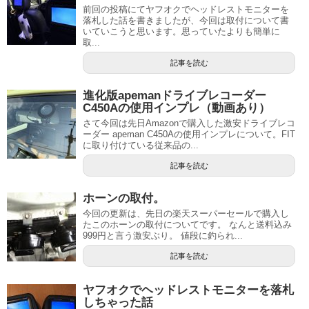
前回の投稿にてヤフオクでヘッドレストモニターを
落札した話を書きましたが、今回は取付について書
いていこうと思います。思っていたよりも簡単に
取...
記事を読む
進化版apemanドライブレコーダー
C450Aの使用インプレ（動画あり）
さて今回は先日Amazonで購入した激安ドライブレコ
ーダー apeman C450Aの使用インプレについて。FIT
に取り付けている従来品の...
記事を読む
ホーンの取付。
今回の更新は、先日の楽天スーパーセールで購入し
たこのホーンの取付についてです。 なんと送料込み
999円と言う激安ぶり。 値段に釣られ...
記事を読む
ヤフオクでヘッドレストモニターを落札
しちゃった話