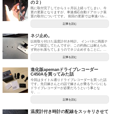
の２）
既に取付完了してから１ヶ月以上経ってしまい、今
更の更新となりますが、車速感応自動ドアロック装
置の取付についてです。 前回の更新では車速パル...
記事を読む
ネジ止め。
以前取り付けた温度計付き時計。 インパネに両面テ
ープで固定してたんですが、この灼熱には耐えられ
ず剥がれ落ちてしまうのでネジ止めすることに。...
記事を読む
進化版apemanドライブレコーダー
C450Aを買ってみた話
今回はタイトル通りドライブレコーダーを買った話
です。先日嫁さんとの話で嫁さんが乗るラパンにも
ドライブレコーダーが必要だろうという事とな
り、...
記事を読む
温度計付き時計の配線をスッキリさせて