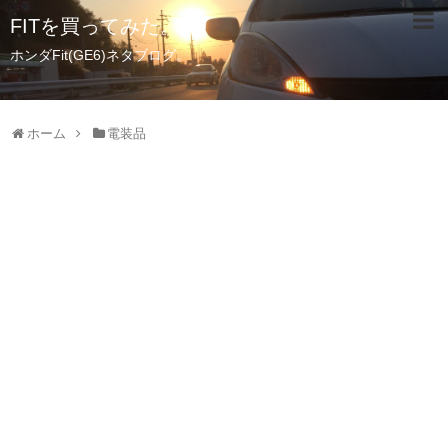
FITを買ってみた。
ホンダFit(GE6)ネタブログ。
ホーム
電装品