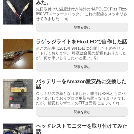
みた。
先日取付けた温度計付き時計のNAPOLEX Fizz Fizz-
890 VTメータークロック。 これの配線をスッキリさ
せてみました。 元...
記事を読む
ラゲッジライトをFluxLEDで自作した話
※この記事は2013年9月16日に公開したものをリラ
イトしております。 昨夜は台風の影響もありました
が、何か車いじりしたいと思い、以...
記事を読む
バッテリーをAmazon激安品に交換した
話
久しぶりの更新となりました。昨年は公私ともにバ
タバタとしておりブログ更新も間々なりませんでし
たが、相変わらずウチのFITは元気に走ってくれ...
記事を読む
ヘッドレストモニターを取り付けてみた
話