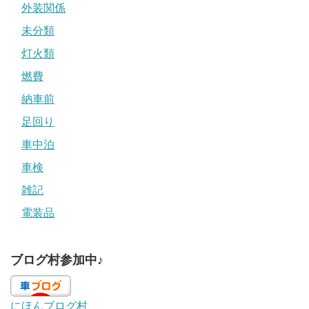
外装関係
未分類
灯火類
燃費
納車前
足回り
車中泊
車検
雑記
電装品
ブログ村参加中♪
にほんブログ村