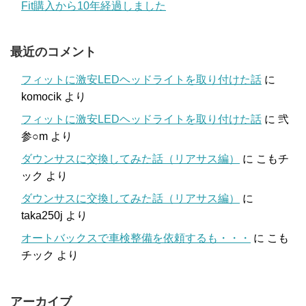
Fit購入から10年経過しました
最近のコメント
フィットに激安LEDヘッドライトを取り付けた話
に
komocik
より
フィットに激安LEDヘッドライトを取り付けた話
に
弐
参○m
より
ダウンサスに交換してみた話（リアサス編）
に
こもチ
ック
より
ダウンサスに交換してみた話（リアサス編）
に
taka250j
より
オートバックスで車検整備を依頼するも・・・
に
こも
チック
より
アーカイブ