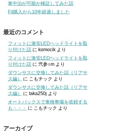
車中泊が可能か検証してみた話
Fit購入から10年経過しました
最近のコメント
フィットに激安LEDヘッドライトを取
り付けた話
に
komocik
より
フィットに激安LEDヘッドライトを取
り付けた話
に
弐参○m
より
ダウンサスに交換してみた話（リアサ
ス編）
に
こもチック
より
ダウンサスに交換してみた話（リアサ
ス編）
に
taka250j
より
オートバックスで車検整備を依頼する
も・・・
に
こもチック
より
アーカイブ