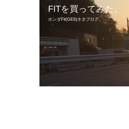
FITを買ってみた。
ホンダFit(GE6)ネタブログ。