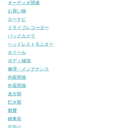
オーディオ関連
お買い物
カーナビ
ドライブレコーダー
バックカメラ
ヘッドレストモニター
ホイール
ボディ補強
修理・メンテナンス
内装関係
外装関係
未分類
灯火類
燃費
納車前
足回り