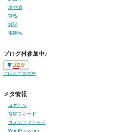
車中泊
車検
雑記
電装品
ブログ村参加中♪
にほんブログ村
メタ情報
ログイン
投稿フィード
コメントフィード
WordPress.org