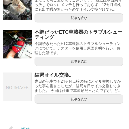
またしてもご無沙汰でございます。 最近は本当乗り
っ放しでロクにメンテも行っておらず、12カ月点検
にも出す暇が無かったのでオイル交換だけでも...
記事を読む
不調だったETC車載器のトラブルシュー
ティング
不調続きだったETC車載器のトラブルシューティン
グについて。テスターを使用し原因究明を行い、修
理した話です。
記事を読む
結局オイル交換。
先日の記事でも24ヶ月点検の時にオイル交換しなか
った事を書きましたが、結局今日オイル交換してき
ました。 今日は仕事で車通勤だったんですが、ど...
記事を読む