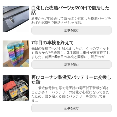
白化した樹脂パーツが200円で復活した
話
新車から7年経過して白っぽく劣化した樹脂パーツを
わずか200円で復活させちゃう話。
記事を読む
7年目の車検を終えて
先日の投稿でも少し触れましたが、うちのフィット
も購入から7年経過し、3月10日に車検が無事終了し
ました。前回の5年目の車検と同様に、近所のガ...
記事を読む
再びコーナン製激安バッテリーに交換し
た話
ここ最近信号待ち等で電圧計の電圧低下警報が鳴る
ことが多く、バッテリーの劣化が心配になってきた
たため、夏を迎える前にバッテリーを交換してみ
ま...
記事を読む