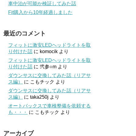
車中泊が可能か検証してみた話
Fit購入から10年経過しました
最近のコメント
フィットに激安LEDヘッドライトを取
り付けた話
に
komocik
より
フィットに激安LEDヘッドライトを取
り付けた話
に
弐参○m
より
ダウンサスに交換してみた話（リアサ
ス編）
に
こもチック
より
ダウンサスに交換してみた話（リアサ
ス編）
に
taka250j
より
オートバックスで車検整備を依頼する
も・・・
に
こもチック
より
アーカイブ