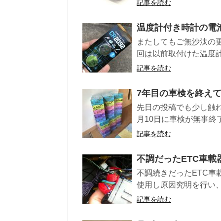
記事を読む
温度計付き時計の電
またしてもご無沙汰の
回は以前取付けた温度計
記事を読む
7年目の車検を終え
先日の投稿でも少し触
月10日に車検が無事終
記事を読む
不調だったETC車
不調続きだったETC
使用し原因究明を行い
記事を読む