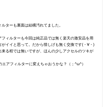
。
ィルターも裏面は結構汚れてました。
アフィルターも今回は純正品では無く楽天の激安品を用
がイイと思って。だから惜しげも無く交換です(・∀・)
出来る程では無いですが、ほんの少しアクセルのツキが
のエアフィルターに変えちゃおうかな？（；^ω^）