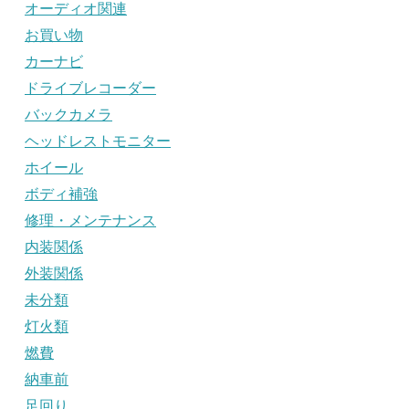
オーディオ関連
お買い物
カーナビ
ドライブレコーダー
バックカメラ
ヘッドレストモニター
ホイール
ボディ補強
修理・メンテナンス
内装関係
外装関係
未分類
灯火類
燃費
納車前
足回り