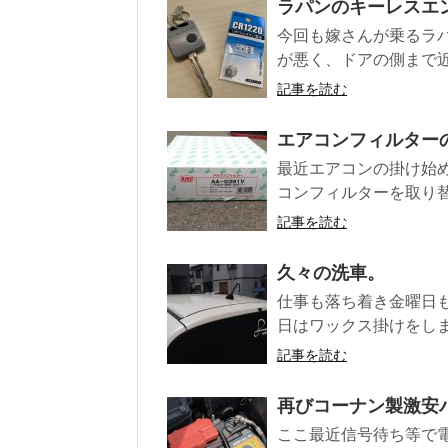
ラパンのキーレスエ
今回も嫁さんが乗るラパ
が悪く、ドアの側まで近
記事を読む
エアコンフィルター
最近エアコンの掛け始
コンフィルターを取り替
記事を読む
久々の洗車。
仕事も落ち着き金曜日
日はワックス掛けをしま
記事を読む
再びコーナン製激安
ここ最近信号待ち等で