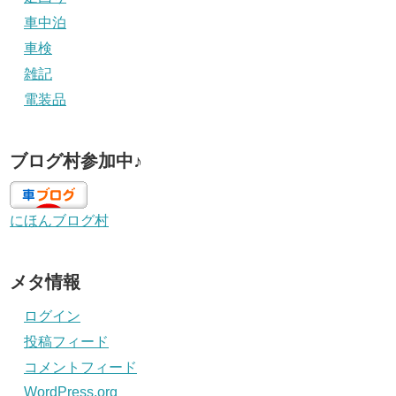
車中泊
車検
雑記
電装品
ブログ村参加中♪
にほんブログ村
メタ情報
ログイン
投稿フィード
コメントフィード
WordPress.org