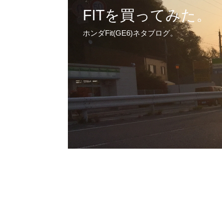
FITを買ってみた。
ホンダFit(GE6)ネタブログ。