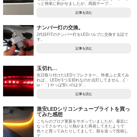
っと簡単に剥がせましたが、両面テープ...
記事を読む
ナンバー灯の交換。
2代目FITのナンバー灯をLEDバルブに交換する話で
す。
記事を読む
玉切れ…
先日取り付けたLEDリフレクター。 昨夜ふと見てみ
れば… LEDが1つ玉切れなのか点灯してません…(´・
ω・｀) やっぱ安いのはダ...
記事を読む
激安LEDシリコンチューブライトを買っ
てみた感想
こちらのブログ更新をサボっていましたが、最近に
なってクルマいじり熱がまた再発してきたようで
色々と買ってみたりしてまして。順を追って投稿し
て...