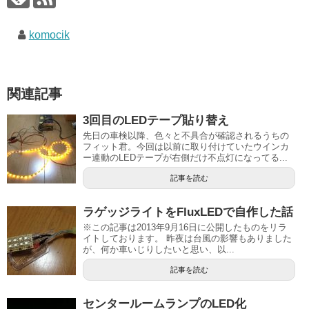
komocik
関連記事
3回目のLEDテープ貼り替え
先日の車検以降、色々と不具合が確認されるうちの
フィット君。今回は以前に取り付けていたウインカ
ー連動のLEDテープが右側だけ不点灯になってる...
記事を読む
ラゲッジライトをFluxLEDで自作した話
※この記事は2013年9月16日に公開したものをリラ
イトしております。 昨夜は台風の影響もありました
が、何か車いじりしたいと思い、以...
記事を読む
センタールームランプのLED化