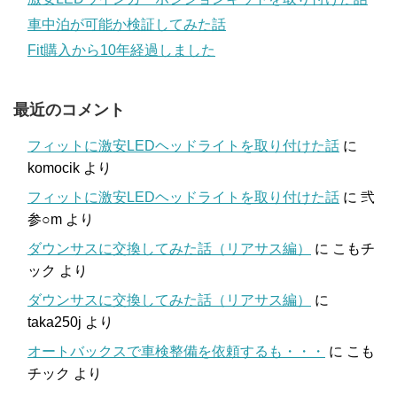
車中泊が可能か検証してみた話
Fit購入から10年経過しました
最近のコメント
フィットに激安LEDヘッドライトを取り付けた話
に
komocik
より
フィットに激安LEDヘッドライトを取り付けた話
に
弐
参○m
より
ダウンサスに交換してみた話（リアサス編）
に
こもチ
ック
より
ダウンサスに交換してみた話（リアサス編）
に
taka250j
より
オートバックスで車検整備を依頼するも・・・
に
こも
チック
より