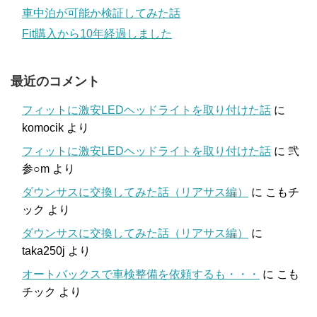
車中泊が可能か検証してみた話
Fit購入から10年経過しました
最近のコメント
フィットに激安LEDヘッドライトを取り付けた話
に
komocik
より
フィットに激安LEDヘッドライトを取り付けた話
に
弐
参○m
より
ダウンサスに交換してみた話（リアサス編）
に
こもチ
ック
より
ダウンサスに交換してみた話（リアサス編）
に
taka250j
より
オートバックスで車検整備を依頼するも・・・
に
こも
チック
より