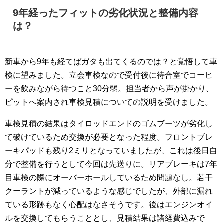
9年経ったフィットの劣化状況と整備内容
は？
新車から9年も経てばガタも出てくるのでは？と覚悟して車
検に望みました。立会車検なので受付後に待合室でコーヒ
ーを飲みながら待つこと30分弱。担当者から声が掛かり、
ピットへ案内され車検見積についての説明を受けました。
車検見積の結果はタイロッドエンドのゴムブーツが劣化し
て破けているため交換が必要となった程度。フロントブレ
ーキパッドも残り2ミリとなっていましたが、これは後日自
分で整備を行うとして今回は先送りに。リアブレーキは7年
目車検の際にオーバーホールしているため問題なし。若干
クーラントが減っているような感じでしたが、外部に漏れ
ている形跡もなく心配はなさそうです。後はエンジンオイ
ルを交換してもらうこととし、見積結果は諸経費込みで