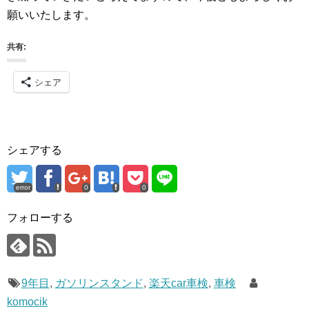
願いいたします。
共有:
シェア
シェアする
error
0
0
フォローする
9年目
,
ガソリンスタンド
,
楽天car車検
,
車検
komocik