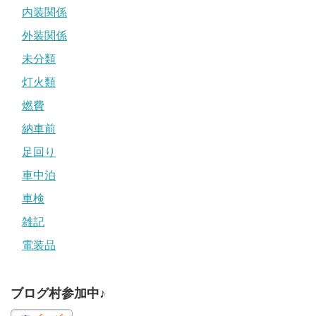
内装関係
外装関係
未分類
灯火類
燃費
納車前
足回り
車中泊
車検
雑記
電装品
ブログ村参加中♪