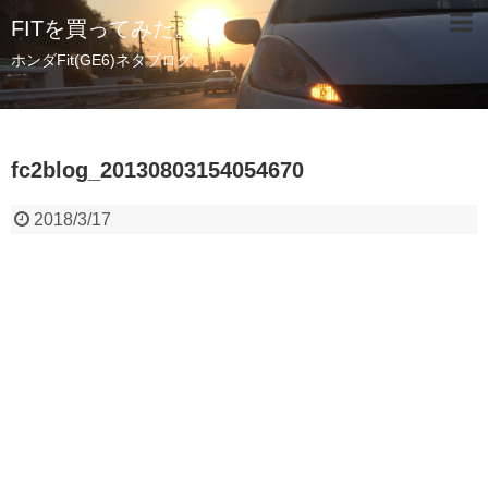
FITを買ってみた。
ホンダFit(GE6)ネタブログ。
fc2blog_20130803154054670
2018/3/17