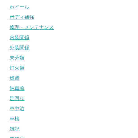
ホイール
ボディ補強
修理・メンテナンス
内装関係
外装関係
未分類
灯火類
燃費
納車前
足回り
車中泊
車検
雑記