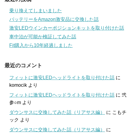
乗り換えてしまいました
バッテリーをAmazon激安品に交換した話
激安LEDウインカーポジションキットを取り付けた話
車中泊が可能か検証してみた話
Fit購入から10年経過しました
最近のコメント
フィットに激安LEDヘッドライトを取り付けた話
に
komocik
より
フィットに激安LEDヘッドライトを取り付けた話
に
弐
参○m
より
ダウンサスに交換してみた話（リアサス編）
に
こもチ
ック
より
ダウンサスに交換してみた話（リアサス編）
に